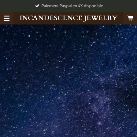
Paiement Paypal en 4X disponible
Passer
au
INCANDESCENCE JEWELRY
contenu
principal