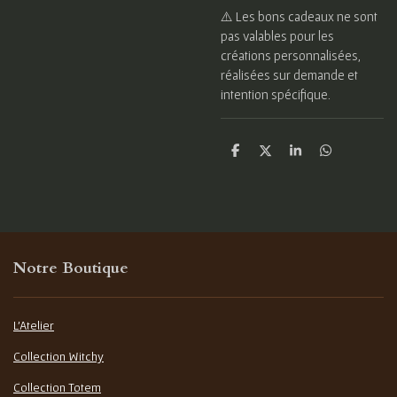
⚠️ Les bons cadeaux ne sont
pas valables pour les
créations personnalisées,
réalisées sur demande et
intention spécifique.
P
P
P
P
a
a
a
a
r
r
r
r
t
t
t
t
a
a
a
a
g
g
g
g
e
e
e
e
r
r
r
r
Notre Boutique
L'Atelier
Collection Witchy
Collection Totem