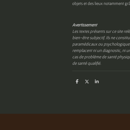
objets et des lieux notamment gr
Avertissement
Les textes présents sur ce site rel
bien-être subjectif. Ils ne const
paramédicaux ou psychologiques. 
remplacent ni un diagnostic, ni un
cas de problème de santé physiqu
de santé qualifié.
P
P
P
a
a
a
r
r
r
t
t
t
a
a
a
g
g
g
e
e
e
r
r
r