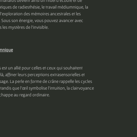
natos devient ainsi un rituel d’écoute et de
iques de radiesthésie, le travail médiumnique, la
’exploration des mémoires ancestrales et les
ls. Sous son énergie, vous pouvez avancer avec
les mystères de l’invisible.
umnique
est un allié pour celles et ceux qui souhaitent
à, affiner leurs perceptions extrasensorielles et
ssage. La perle en forme de crâne rappelle les cycles
tandis que l’œil symbolise l’intuition, la clairvoyance
échappe au regard ordinaire.