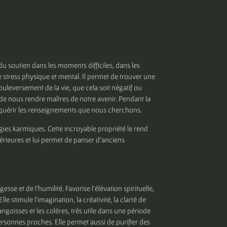
 du soutien dans les moments difficiles, dans les
e stress physique et mental. Il permet de trouver une
uleversement de la vie, que cela soit négatif ou
 de nous rendre maîtres de notre avenir. Pendant la
nquérir les renseignements que nous cherchons.
gies karmiques. Cette incroyable propriété le rend
antérieures et lui permet de panser d’anciens
agesse et de l’humilité. Favorise l'élévation spirituelle,
lle stimule l'imagination, la créativité, la clarté de
es angoisses et les colères, très utile dans une période
ersonnes proches. Elle permet aussi de purifier des