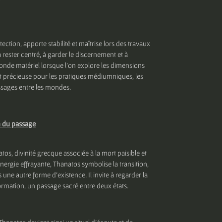
ection, apporte stabilité et maîtrise lors des travaux
 rester centré, à garder le discernement et à
monde matériel lorsque l’on explore les dimensions
ent précieuse pour les pratiques médiumniques, les
assages entre les mondes.
n du passage
os, divinité grecque associée à la mort paisible et
nergie effrayante, Thanatos symbolise la transition,
s une autre forme d’existence. Il invite à regarder la
rmation, un passage sacré entre deux états.