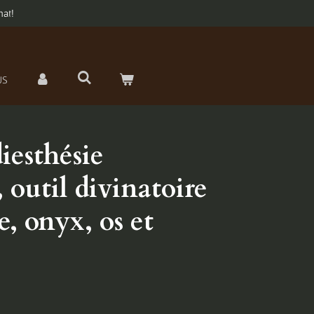
hat!
US
iesthésie
 outil divinatoire
, onyx, os et