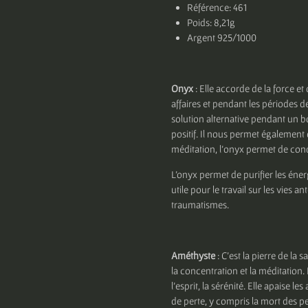
Référence: 461
Poids: 8,21g
Argent 925/1000
Onyx
: Elle accorde de la force et
affaires et pendant les périodes d
solution alternative pendant un bo
positif. Il nous permet également
méditation, l’onyx permet de co
L'onyx permet de purifier les éner
utile pour le travail sur les vies 
traumatismes.
Améthyste
: C’est la pierre de la s
la concentration et la méditation. E
l'esprit, la sérénité. Elle apaise l
de perte, y compris la mort des p