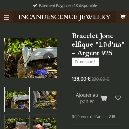
Paiement Paypal en 4X disponible
Passer
au
INCANDESCENCE JEWELRY
contenu
principal
Bracelet Jonc
elfique "Lüd'na"
- Argent 925
Promotion !
138,00 €
230,00 €
Ajouter au
panier
Référence de l'article:
818