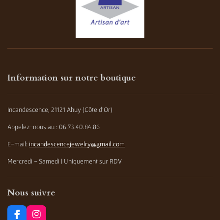
Information sur notre boutique
Incandescence, 21121 Ahuy (Côte d'Or)
Appelez-nous au : 06.73.40.84.86
E-mail:
incandescencejewelry@gmail.com
Mercredi - Samedi | Uniquement sur RDV
Nous suivre
F
I