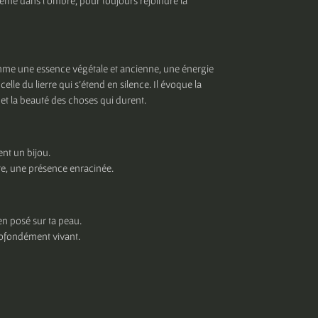
même dans l’ombre, pour toujours rejoindre la
mme une essence végétale et ancienne, une énergie
elle du lierre qui s’étend en silence. Il évoque la
 et la beauté des choses qui durent.
nt un bijou.
nte, une présence enracinée.
n posé sur ta peau.
ofondément vivant.