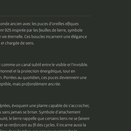
onde ancien avec les puces d’oreilles elfiques
nt 925 inspirée par les feuilles de lierre, symbole
 de vie éternelle. Ces boucles incarnent une élégance
 et chargée de sens.
 comme un canal subtil entre le visible et l’invisible.
motionnel et la protection énergétique, tout en
ition. Portées au quotidien, ces puces deviennent une
ptible, mais profondément ancrée.
culptées, évoquent une plante capable de s’accrocher,
ps sans jamais se briser. Symbole d’attachement
uité, le lierre rappelle que certains liens ne se fanent
et se renforcent au fil des cycles. Il incarne aussi la