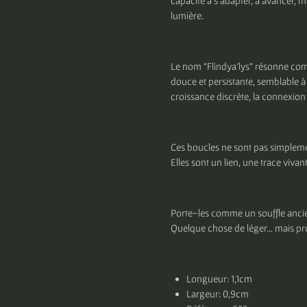
capacité à s’adapter, à avancer, 
lumière.
Le nom "Flindya’lys" résonne co
douce et persistante, semblable à c
croissance discrète, la connexion
Ces boucles ne sont pas simpleme
Elles sont un lien, une trace viva
Porte-les comme un souffle ancie
Quelque chose de léger… mais pr
Longueur: 1,1cm
Largeur: 0,9cm