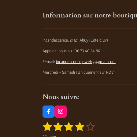
Information sur notre boutiq
Incandescence, 21121 Ahuy (Côte d'Or)
Appelez-nous au : 06.73.40.84.86
E-mail:
incandescencejewelry@gmail.com
Mercredi - Samedi | Uniquement sur RDV
Nous suivre
F
I
a
n
1
2
3
4
5
E
c
s
É
n
e
t
v
é
é
é
é
é
v
b
a
27 votes