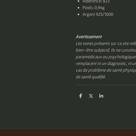
Référence: 823
Poids: 0,94g
Argent 925/1000
Avertissement
Les textes présents sur ce site rel
bien-être subjectif. Ils ne const
paramédicaux ou psychologiques. 
remplacent ni un diagnostic, ni un
cas de problème de santé physiqu
de santé qualifié.
P
P
P
a
a
a
r
r
r
t
t
t
a
a
a
g
g
g
e
e
e
r
r
r