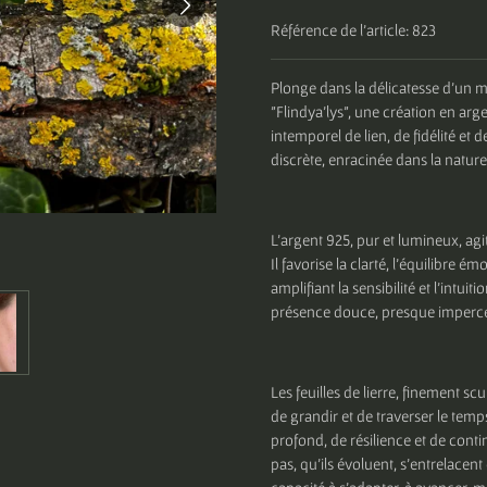
Référence de l'article:
823
Plonge dans la délicatesse d’un m
"Flindya’lys", une création en arge
intemporel de lien, de fidélité et
discrète, enracinée dans la nature
L’argent 925, pur et lumineux, agit
Il favorise la clarté, l’équilibre é
amplifiant la sensibilité et l’intu
présence douce, presque imperce
Les feuilles de lierre, finement s
de grandir et de traverser le tem
profond, de résilience et de contin
pas, qu’ils évoluent, s’entrelacent 