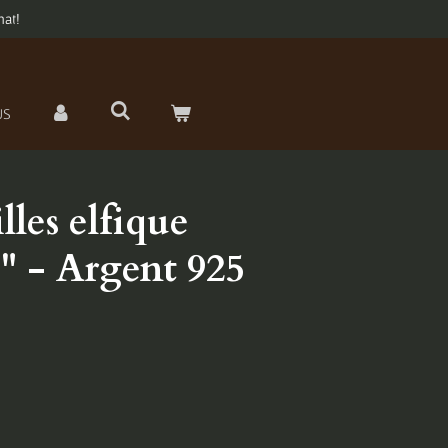
hat!
US
lles elfique
s" - Argent 925